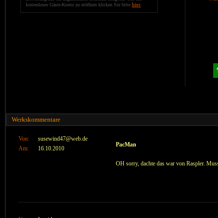
hier
kostenloses Gäste-Konto zu eröffnen klicken Sie bitte
.
Werkskommentare
Von:
susewind47@web.de
PacMan
Am:
16.10.2010
OH sorry, dachte das war von Raspler. Muss 