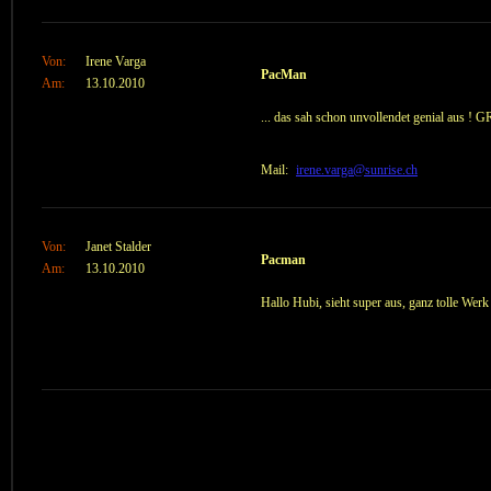
Von:
Irene Varga
PacMan
Am:
13.10.2010
... das sah schon unvollendet genial aus !
Mail:
irene.varga@sunrise.ch
Von:
Janet Stalder
Pacman
Am:
13.10.2010
Hallo Hubi, sieht super aus, ganz tolle Werk