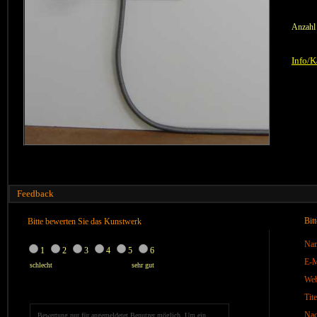
Anzahl
Info/K
Feedback
Bit
Bitte bewerten Sie das Kunstwerk
Na
1
2
3
4
5
6
E-M
schlecht
sehr gut
We
Tite
Nac
Bewertung nur für angemeldetet Benutzer möglich. Um ein