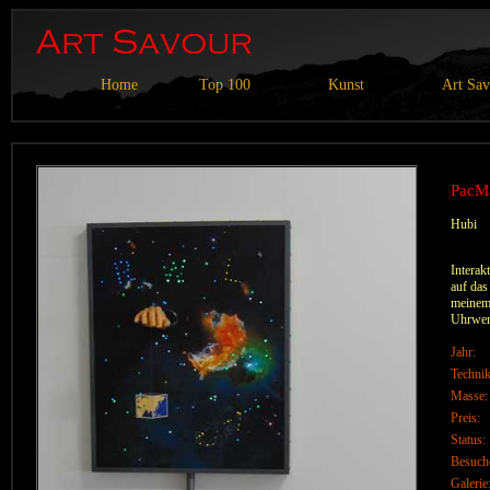
Home
Top 100
Kunst
Art Sa
PacM
Hubi
Interak
auf das
meinem 
Uhrwer
Jahr:
Technik
Masse:
Preis:
Status:
Besuch
Galerie