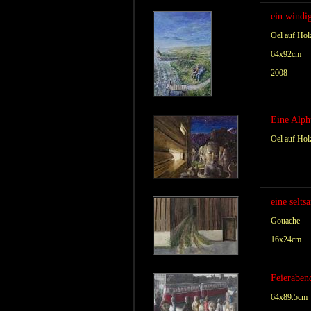
ein windi
Oel auf Hol
64x92cm
2008
Eine Alph
Oel auf Hol
eine selt
Gouache
16x24cm
Feieraben
64x89.5cm