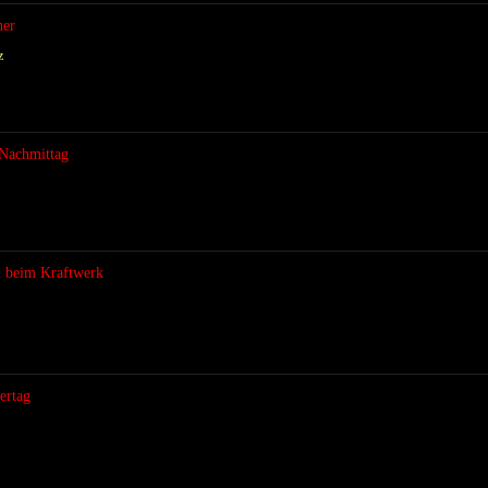
her
z
 Nachmittag
 beim Kraftwerk
ertag