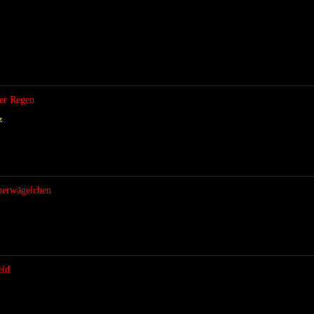
her Regen
z
erwägelchen
eld