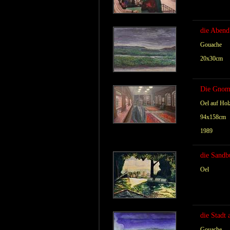
die Aben
Gouache
20x30cm
Die Gnom
Oel auf Holz
94x158cm
1989
die Sandb
Oel
die Stadt
Gouache