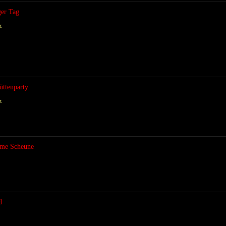
ger Tag
z
üttenparty
z
same Scheune
d