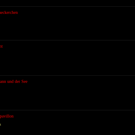
neckerchen
mt
Mann und der See
pavillon
z