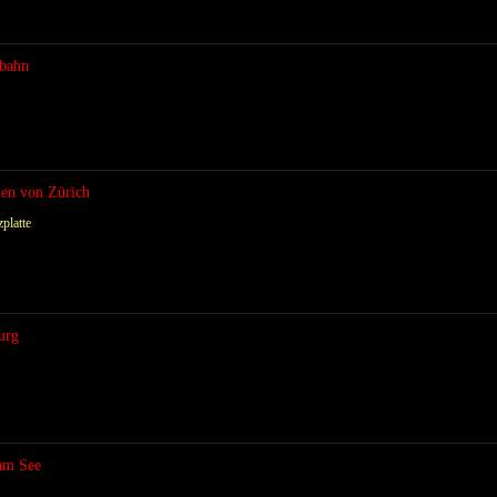
dbahn
en von Zürich
platte
urg
 am See