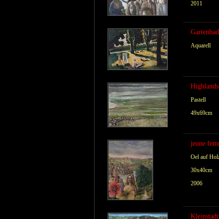
2011
Gartenbad
Aquarell
Highlands
Pastell
49x69cm
jeune fem
Oel auf Hol
30x40cm
2006
Kleinstad