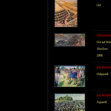
Oel
chinesisc
Oel auf Hol
18x43cm
2008
das Humm
Oelpastell
das Kohlf
Aquarell