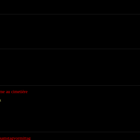
me au cimetière
z
tsamstagvormittag