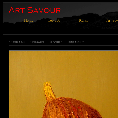
Home
Top 100
Kunst
Art Sa
<< erste Seite
< rückwärts
vorwärts >
letzte Seite >>