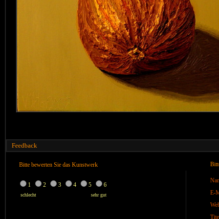
Feedback
Bit
Bitte bewerten Sie das Kunstwerk
Na
1
2
3
4
5
6
E-M
schlecht
sehr gut
We
Tite