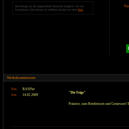
Nac
Bewertung nur für angemeldetet Benutzer möglich. Um ein
hier
kostenloses Gäste-Konto zu eröffnen klicken Sie bitte
.
Werkskommentare
Von:
RASPler
"Die Feige"
Am:
14.02.2009
Präziese, zum Reinbeissen und Geniessen! Br