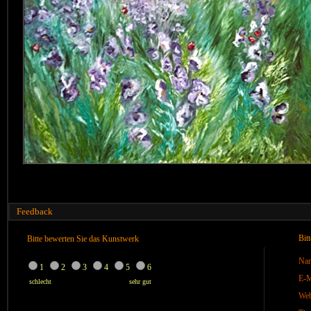
Feedback
Bit
Bitte bewerten Sie das Kunstwerk
Na
1
2
3
4
5
6
E-M
schlecht
sehr gut
We