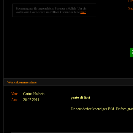
Tite
Nac
Bewertung nur für angemeldetet Benutzer möglich. Um ein
hier
kostenloses Gäste-Konto zu eröffnen klicken Sie bitte
.
Werkskommentare
Von:
Carina Holbein
prato di fiori
Am:
26.07.2011
Ein wunderbar lebendiges Bild. Einfach gra