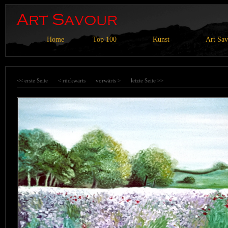
Home
Top 100
Kunst
Art Sa
<< erste Seite
< rückwärts
vorwärts >
letzte Seite >>