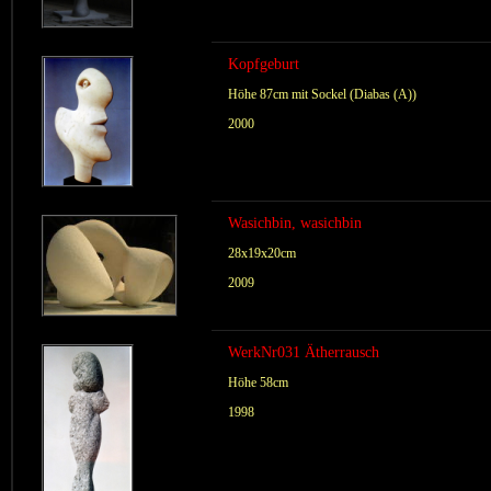
Kopfgeburt
Höhe 87cm mit Sockel (Diabas (A))
2000
Wasichbin, wasichbin
28x19x20cm
2009
WerkNr031 Ätherrausch
Höhe 58cm
1998