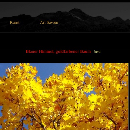
Kunst
Art Savour
Blauer Himmel, goldfarbener Baum
berti