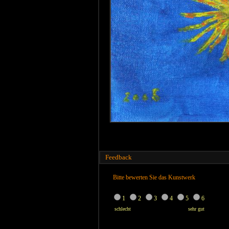
Feedback
Bitte bewerten Sie das Kunstwerk
1
2
3
4
5
6
schlecht
sehr gut