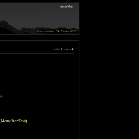
Anmelden
Kunstanbieter:
77
Werke:
6757
Seite
1
von
74
vas
 (Monat/Jahr/Total)