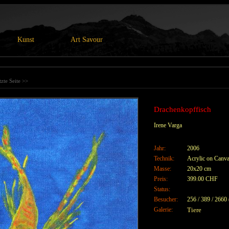
Kunst
Art Savour
tzte Seite >>
Drachenkopffisch
Irene Varga
Jahr:
2006
Technik:
Acrylic on Can
Masse:
20x20 cm
Preis:
399.00 CHF
Status:
Besucher:
256 / 389 / 2660
Galerie:
Tiere