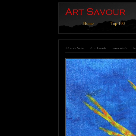
Home
Top 100
<< erste Seite
< rückwärts
vorwärts >
le