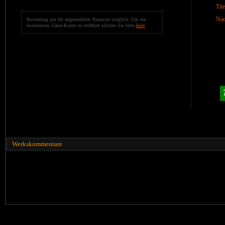
Tite
Nac
Bewertung nur für angemeldetet Benutzer möglich. Um ein
hier
kostenloses Gäste-Konto zu eröffnen klicken Sie bitte
.
Werkskommentare