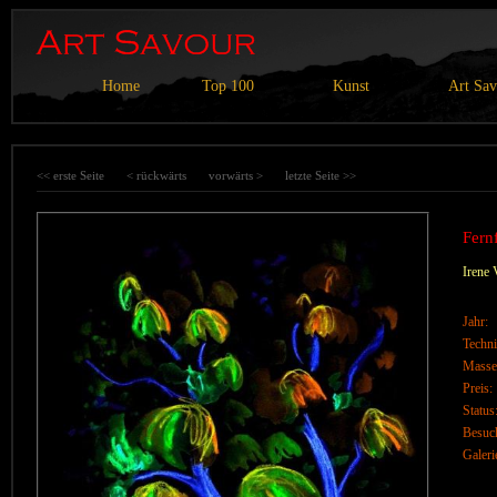
Home
Top 100
Kunst
Art Sa
<< erste Seite
< rückwärts
vorwärts >
letzte Seite >>
Fern
Irene 
Jahr:
Techni
Masse
Preis:
Status
Besuc
Galeri