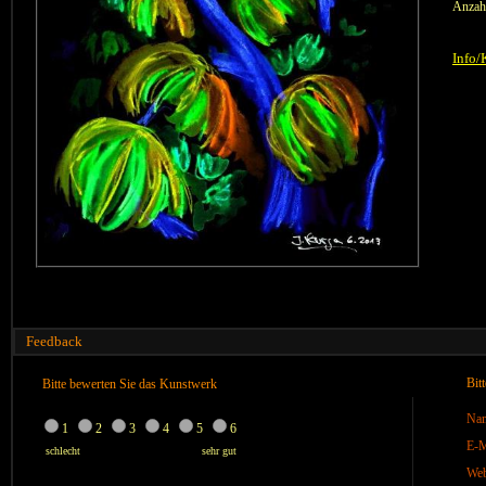
Anzah
Info/
Feedback
Bit
Bitte bewerten Sie das Kunstwerk
Na
1
2
3
4
5
6
E-M
schlecht
sehr gut
We