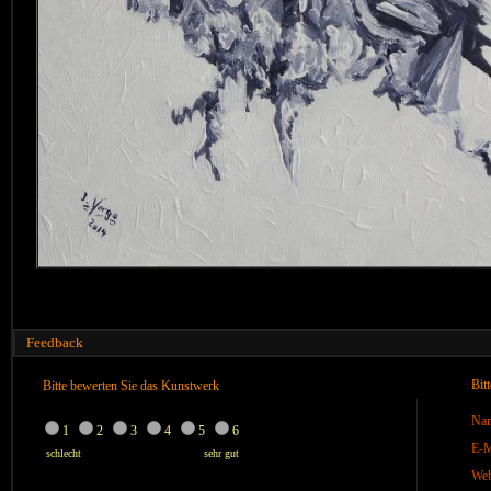
Feedback
Bit
Bitte bewerten Sie das Kunstwerk
Na
1
2
3
4
5
6
E-M
schlecht
sehr gut
We