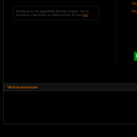
Tite
Nac
Bewertung nur für angemeldetet Benutzer möglich. Um ein
hier
kostenloses Gäste-Konto zu eröffnen klicken Sie bitte
.
Werkskommentare