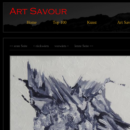
Home
Top 100
Kunst
Art Sa
<< erste Seite
< rückwärts
vorwärts >
letzte Seite >>