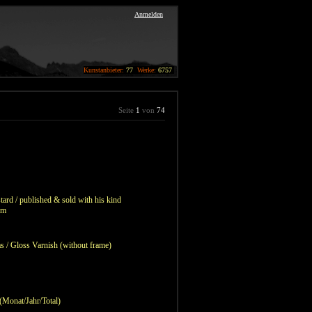
Anmelden
Kunstanbieter:
77
Werke:
6757
Seite
1
von
74
tard / published & sold with his kind
om
s / Gloss Varnish (without frame)
 (Monat/Jahr/Total)