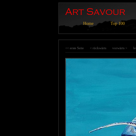
Home
Top 100
<< erste Seite
< rückwärts
vorwärts >
le