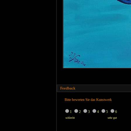
Feedback
Bitte bewerten Sie das Kunstwerk
1
2
3
4
5
6
schlecht
sehr gut