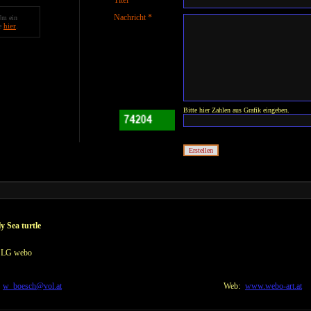
Titel *
Nachricht *
Um ein
hier
te
.
Bitte hier Zahlen aus Grafik eingeben.
y Sea turtle
. LG webo
w_boesch@vol.at
Web:
www.webo-art.at