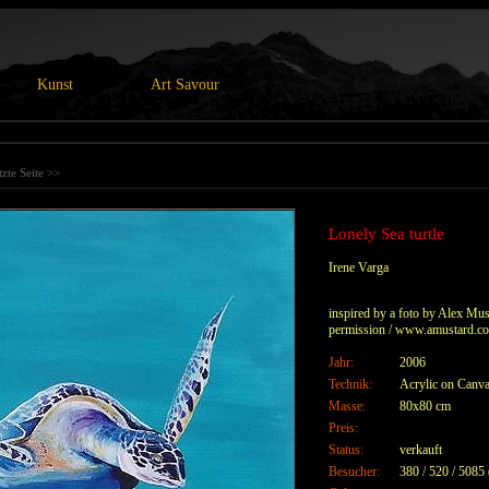
Kunst
Art Savour
tzte Seite >>
Lonely Sea turtle
Irene Varga
inspired by a foto by Alex Mus
permission / www.amustard.c
Jahr:
2006
Technik:
Acrylic on Canva
Masse:
80x80 cm
Preis:
Status:
verkauft
Besucher:
380 / 520 / 5085