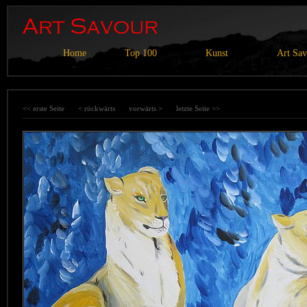
Home
Top 100
Kunst
Art Sa
<< erste Seite
< rückwärts
vorwärts >
letzte Seite >>