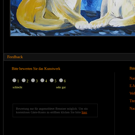
Feedback
Bit
Bitte bewerten Sie das Kunstwerk
Na
1
2
3
4
5
6
E-M
schlecht
sehr gut
We
Tite
Nac
Bewertung nur für angemeldetet Benutzer möglich. Um ein
hier
kostenloses Gäste-Konto zu eröffnen klicken Sie bitte
.