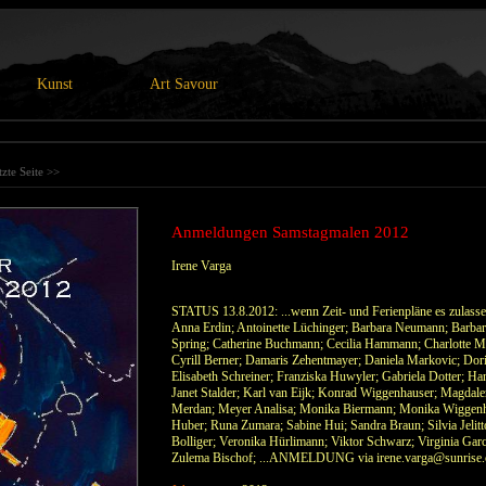
Kunst
Art Savour
tzte Seite >>
Anmeldungen Samstagmalen 2012
Irene Varga
STATUS 13.8.2012: ...wenn Zeit- und Ferienpläne es zulass
Anna Erdin; Antoinette Lüchinger; Barbara Neumann; Barbara 
Spring; Catherine Buchmann; Cecilia Hammann; Charlotte Mäd
Cyrill Berner; Damaris Zehentmayer; Daniela Markovic; Doris
Elisabeth Schreiner; Franziska Huwyler; Gabriela Dotter; H
Janet Stalder; Karl van Eijk; Konrad Wiggenhauser; Magdale
Merdan; Meyer Analisa; Monika Biermann; Monika Wiggenha
Huber; Runa Zumara; Sabine Hui; Sandra Braun; Silvia Jelitt
Bolliger; Veronika Hürlimann; Viktor Schwarz; Virginia Gar
Zulema Bischof; ...ANMELDUNG via irene.varga@sunrise.