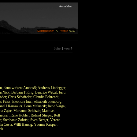
Anmelden
Kunstanbieter:
77
Werke:
6757
Seite
1
von
4
en, dann wirken: AmbosS; Andreas Lindegger;
Nick; Barbara Thürig; Beatrice Wetzel; berti
er; Chris Schäffeler; Claudia Behrendt;
 Faiss; Eleonora Inan; elisabeth ottenburg;
annaH Ramsauer; Ilona Maluscik; Irene Varga;
na Zajac; Marianne Schätzle; Matthias
user; René Kobler; Roland Stieger; Rolf
o; Stephanie Zobrist; Sven Berger; Verena
cia Costa; Willi Hausig; Yvonne Kasper;
ch