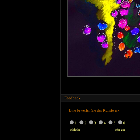
Feedback
Bitte bewerten Sie das Kunstwerk
1
2
3
4
5
6
schlecht
sehr gut