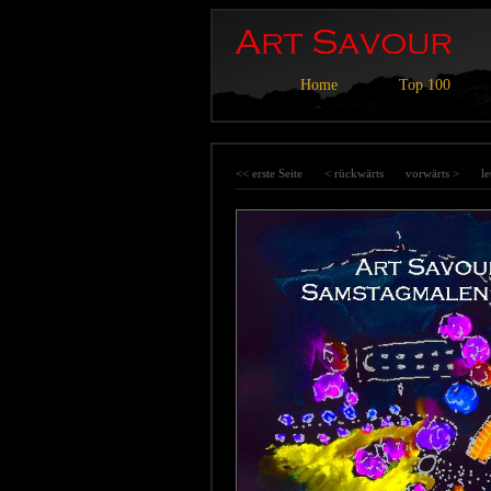
Home
Top 100
<< erste Seite
< rückwärts
vorwärts >
le